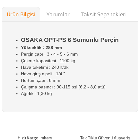
Ürün Bilgisi
Yorumlar
Taksit Seçenekleri
OSAKA OPT-PS 6 Somunlu Perçin
Yükseklik : 288 mm
Perçin çapı : 3 - 4 - 5 - 6 mm
Çekme kapasitesi : 1100 kg
Hava tüketimi : 240 lt/dk
Hava giriş nipeli : 1/4 "
Hortum çapı : 8 mm
Çalışma basıncı : 90-115 psi (6,2 - 8,0 atü)
Ağırlık : 1,30 kg
Bu ürünün fiyat bilgisi, resim, ürün açıklamalarında ve diğer
konularda yetersiz gördüğünüz noktaları öneri formunu
Bu ürüne ilk yorumu siz yapın!
kullanarak tarafımıza iletebilirsiniz.
Görüş ve önerileriniz için teşekkür ederiz.
Hızlı Kargo İmkanı
Tek Tıkla Güvenli Alışveriş
Yorum Yaz