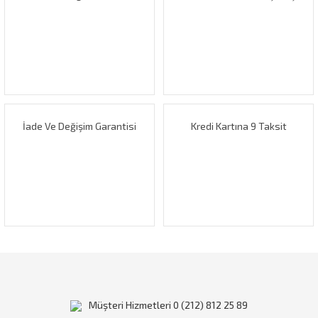
Ürün resmi kalitesiz, bozuk veya görüntülenemiyor.
Ürün açıklamasında eksik bilgiler bulunuyor.
Ürün bilgilerinde hatalar bulunuyor.
Ürün fiyatı diğer sitelerden daha pahalı.
Bu ürüne benzer farklı alternatifler olmalı.
İade Ve Değişim Garantisi
Kredi Kartına 9 Taksit
Gönder
Müşteri Hizmetleri 0 (212) 812 25 89