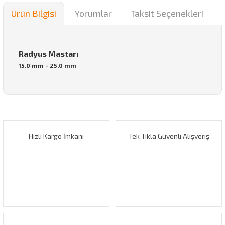
Ürün Bilgisi
Yorumlar
Taksit Seçenekleri
Radyus Mastarı
15.0 mm - 25.0 mm
Bu ürünün fiyat bilgisi, resim, ürün açıklamalarında ve diğer
konularda yetersiz gördüğünüz noktaları öneri formunu
Bu ürüne ilk yorumu siz yapın!
kullanarak tarafımıza iletebilirsiniz.
Görüş ve önerileriniz için teşekkür ederiz.
Hızlı Kargo İmkanı
Tek Tıkla Güvenli Alışveriş
Yorum Yaz
Ürün resmi kalitesiz, bozuk veya görüntülenemiyor.
Ürün açıklamasında eksik bilgiler bulunuyor.
Ürün bilgilerinde hatalar bulunuyor.
Ürün fiyatı diğer sitelerden daha pahalı.
Bu ürüne benzer farklı alternatifler olmalı.