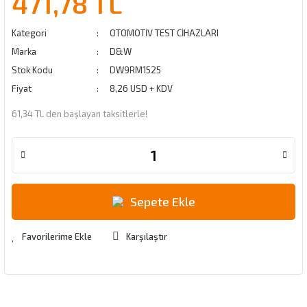
471,78 TL
Kategori
OTOMOTİV TEST CİHAZLARI
Marka
D&W
Stok Kodu
DW9RM1525
Fiyat
8,26 USD + KDV
61,34 TL den başlayan taksitlerle!
Sepete Ekle
Karşılaştır