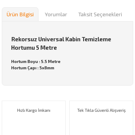
Ürün Bilgisi
Yorumlar
Taksit Seçenekleri
Rekorsuz Universal Kabin Temizleme
Hortumu 5 Metre
Hortum Boyu : 5.5 Metre
Hortum Çapı : 5x8mm
Bu ürünün fiyat bilgisi, resim, ürün açıklamalarında ve diğer
konularda yetersiz gördüğünüz noktaları öneri formunu
Bu ürüne ilk yorumu siz yapın!
kullanarak tarafımıza iletebilirsiniz.
Görüş ve önerileriniz için teşekkür ederiz.
Hızlı Kargo İmkanı
Tek Tıkla Güvenli Alışveriş
Yorum Yaz
Ürün resmi kalitesiz, bozuk veya görüntülenemiyor.
Ürün açıklamasında eksik bilgiler bulunuyor.
Ürün bilgilerinde hatalar bulunuyor.