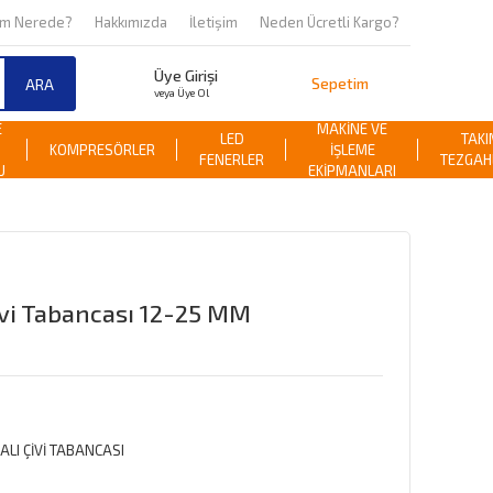
om Nerede?
Hakkımızda
İletişim
Neden Ücretli Kargo?
Üye Girişi
Sepetim
ARA
veya Üye Ol
E
MAKİNE VE
LED
TAKI
KOMPRESÖRLER
İŞLEME
FENERLER
TEZGAH
U
EKİPMANLARI
ivi Tabancası 12-25 MM
ALI ÇİVİ TABANCASI
O