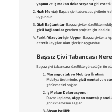
yapımı
ve
iç mekan dekorasyonu
gibi estetik
Hızlı Montaj:
Başsız çivi tabancası, çivilerin hı
uygundur.
Gizli Bağlantılar:
Başsız çiviler, özellikle mobi
gizli bağlantılar
gereken projeler için idealdir.
Farklı Yüzeyler İçin Uygun:
Başsız çiviler,
ahş
estetik kaygıları olan işler için uygundur.
Başsız Çivi Tabancası Nere
Başsız çivi tabancası, özellikle görselliğin ön pl
Marangozluk ve Mobilya Üretimi:
Mobilya üretiminde,
gizli montaj
ve
este
görünmesini sağlar.
İç Mekan Dekorasyonu:
Duvar kaplama,
alçıpan montajı
,
panell
görünmemesini sağlar.
Ahşap İşçiliği: