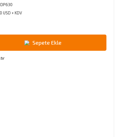
DP630
00 USD + KDV
Sepete Ekle
tır