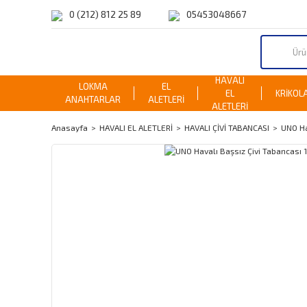
0 (212) 812 25 89
05453048667
HAVALI
LOKMA
EL
EL
KRİKOL
ANAHTARLAR
ALETLERİ
ALETLERİ
Anasayfa
HAVALI EL ALETLERİ
HAVALI ÇİVİ TABANCASI
UNO Ha