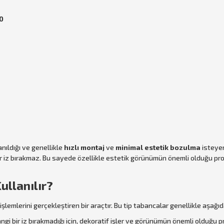
0
lanıldığı ve genellikle
hızlı montaj
ve
minimal estetik bozulma
isteyen
r iz bırakmaz. Bu sayede özellikle estetik görünümün önemli olduğu proje
ullanılır?
şlemlerini gerçekleştiren bir araçtır. Bu tip tabancalar genellikle aşağıda
angi bir iz bırakmadığı için, dekoratif işler ve görünümün önemli olduğu pr