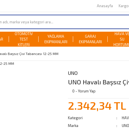
Anasayfa
Karg
OTOMOTİV
HAVA V
YAĞLAMA
GARAJ
AR
TEST
SU
EKİPMANLARI
EKİPMANLARI
KİTLERİ
HORTUM
valı Başsız Çivi Tabancası 12-25 MM
UNO
UNO Havalı Başsız Ç
0 - Yorum Yap
2.342,34 TL
Kategori
HAV
Marka
UN