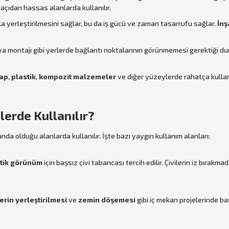
 açıdan hassas alanlarda kullanılır.
zla yerleştirilmesini sağlar, bu da iş gücü ve zaman tasarrufu sağlar.
İnş
lya montajı gibi yerlerde bağlantı noktalarının görünmemesi gerektiği duru
ap
,
plastik
,
kompozit malzemeler
ve diğer yüzeylerde rahatça kullanıla
lerde Kullanılır?
anda olduğu alanlarda kullanılır. İşte bazı yaygın kullanım alanları:
tik görünüm
için başsız çivi tabancası tercih edilir. Çivilerin iz bırak
erin yerleştirilmesi
ve
zemin döşemesi
gibi iç mekan projelerinde başsı