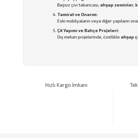
Başsız çivi tabancası,
ahşap zeminler
,
k
Tamirat ve Onarım:
Eski mobilyaların veya diğer yapıların onar
Çit Yapımı ve Bahçe Projeleri:
Dış mekan projelerinde, özellikle
ahşap çi
Bu ürünün fiyat bilgisi, resim, ürün açıklamalarında ve d
Görüş ve önerileriniz için teşekkür ederiz.
Hızlı Kargo İmkanı
Tek
Ürün resmi kalitesiz, bozuk veya görüntülenemiyor.
Ürün açıklamasında eksik bilgiler bulunuyor.
Ürün bilgilerinde hatalar bulunuyor.
Ürün fiyatı diğer sitelerden daha pahalı.
Bu ürüne benzer farklı alternatifler olmalı.