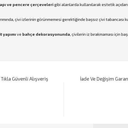
apı ve pencere çerçeveleri
gibi alanlarda kullanılarak estetik açıdan
ımında, çivi izlerinin görünmemesi gerektiğinde başsız çivi tabancası kull
t yapımı
ve
bahçe dekorasyonunda
, çivilerin iz bırakmaması için başs
iğer konularda yetersiz gördüğünüz noktaları öneri formunu kullanarak tarafımı
Bu ürüne ilk yorumu siz yapın!
 Tıkla Güvenli Alışveriş
İade Ve Değişim Garan
Yorum Yaz