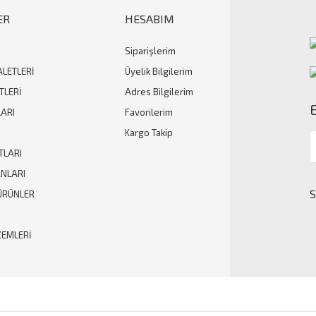
ER
HESABIM
Siparişlerim
Gönder
ALETLERİ
Üyelik Bilgilerim
TLERİ
Adres Bilgilerim
ARI
Favorilerim
Kargo Takip
TLARI
ANLARI
ÜRÜNLER
ZEMLERİ