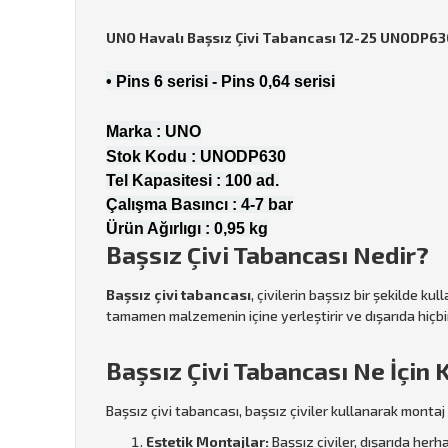
UNO Havalı Başsız Çivi Tabancası 12-25 UNODP63
• Pins 6 serisi - Pins 0,64 serisi
Marka : UNO
Stok Kodu :
UNODP630
Tel Kapasitesi : 100 ad.
Çalışma Basıncı : 4-7 bar
Ürün Ağırlıgı : 0,95 kg
Başsız Çivi Tabancası Nedir?
Başsız çivi tabancası
, çivilerin başsız bir şekilde kul
tamamen malzemenin içine yerleştirir ve dışarıda hiçbi
Başsız Çivi Tabancası Ne İçin K
Başsız çivi tabancası, başsız çiviler kullanarak montaj i
Estetik Montajlar:
Başsız çiviler, dışarıda herh