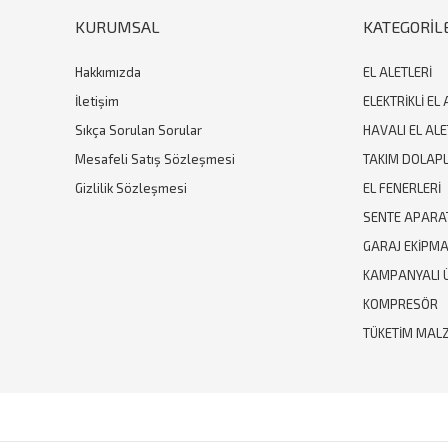
KURUMSAL
KATEGORİL
Hakkımızda
EL ALETLERİ
İletişim
ELEKTRİKLİ EL 
Sıkça Sorulan Sorular
HAVALI EL ALE
Mesafeli Satış Sözleşmesi
TAKIM DOLAPL
Gizlilik Sözleşmesi
EL FENERLERİ
SENTE APARA
GARAJ EKİPM
KAMPANYALI 
KOMPRESÖR
TÜKETİM MAL