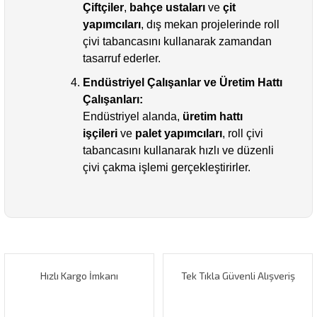
Çiftçiler
,
bahçe ustaları
ve
çit
yapımcıları
, dış mekan projelerinde roll
çivi tabancasını kullanarak zamandan
tasarruf ederler.
Endüstriyel Çalışanlar ve Üretim Hattı
Çalışanları:
Endüstriyel alanda,
üretim hattı
işçileri
ve
palet yapımcıları
, roll çivi
tabancasını kullanarak hızlı ve düzenli
çivi çakma işlemi gerçekleştirirler.
Bu ürünün fiyat bilgisi, resim, ürün açıklamalarında ve diğer
konularda yetersiz gördüğünüz noktaları öneri formunu
Bu ürüne ilk yorumu siz yapın!
kullanarak tarafımıza iletebilirsiniz.
Görüş ve önerileriniz için teşekkür ederiz.
Hızlı Kargo İmkanı
Tek Tıkla Güvenli Alışveriş
Yorum Yaz
Ürün resmi kalitesiz, bozuk veya görüntülenemiyor.
Ürün açıklamasında eksik bilgiler bulunuyor.