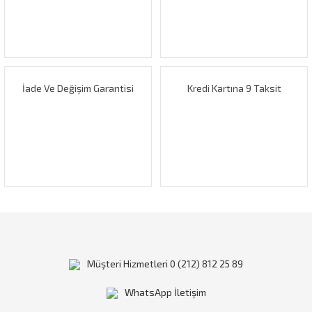
Ürün bilgilerinde hatalar bulunuyor.
Ürün fiyatı diğer sitelerden daha pahalı.
Bu ürüne benzer farklı alternatifler olmalı.
İade Ve Değişim Garantisi
Kredi Kartına 9 Taksit
Gönder
Müşteri Hizmetleri 0 (212) 812 25 89
WhatsApp İletişim