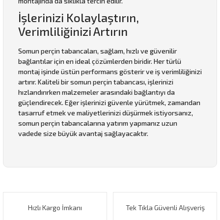
montajında da sıklıkla tercih edilir.
İşlerinizi Kolaylaştırın,
Verimliliğinizi Artırın
Somun perçin tabancaları, sağlam, hızlı ve güvenilir
bağlantılar için en ideal çözümlerden biridir. Her türlü
montaj işinde üstün performans gösterir ve iş verimliliğinizi
artırır. Kaliteli bir somun perçin tabancası, işlerinizi
hızlandırırken malzemeler arasındaki bağlantıyı da
güçlendirecek. Eğer işlerinizi güvenle yürütmek, zamandan
tasarruf etmek ve maliyetlerinizi düşürmek istiyorsanız,
somun perçin tabancalarına yatırım yapmanız uzun
vadede size büyük avantaj sağlayacaktır.
Bu ürünün fiyat bilgisi, resim, ürün açıklamalarında ve diğer
konularda yetersiz gördüğünüz noktaları öneri formunu
Bu ürüne ilk yorumu siz yapın!
kullanarak tarafımıza iletebilirsiniz.
Görüş ve önerileriniz için teşekkür ederiz.
Hızlı Kargo İmkanı
Tek Tıkla Güvenli Alışveriş
Yorum Yaz
Ürün resmi kalitesiz, bozuk veya görüntülenemiyor.