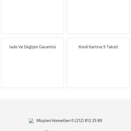
Ürün açıklamasında eksik bilgiler bulunuyor.
Ürün bilgilerinde hatalar bulunuyor.
Ürün fiyatı diğer sitelerden daha pahalı.
Bu ürüne benzer farklı alternatifler olmalı.
İade Ve Değişim Garantisi
Kredi Kartına 9 Taksit
Gönder
Müşteri Hizmetleri 0 (212) 812 25 89