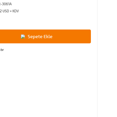
-3061A
72 USD + KDV
Sepete Ekle
tır