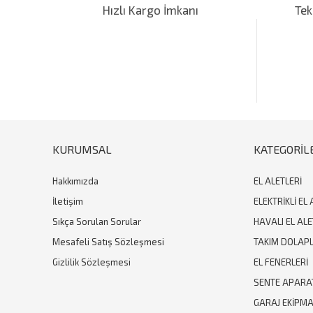
Hızlı Kargo İmkanı
Tek
Ürün resmi kalitesiz, bozuk veya görüntülenemiyor.
Ürün açıklamasında eksik bilgiler bulunuyor.
Ürün bilgilerinde hatalar bulunuyor.
Ürün fiyatı diğer sitelerden daha pahalı.
Bu ürüne benzer farklı alternatifler olmalı.
KURUMSAL
KATEGORİL
Hakkımızda
EL ALETLERİ
İletişim
ELEKTRİKLİ EL 
Sıkça Sorulan Sorular
HAVALI EL ALE
Mesafeli Satış Sözleşmesi
TAKIM DOLAPL
Gizlilik Sözleşmesi
EL FENERLERİ
SENTE APARA
GARAJ EKİPM