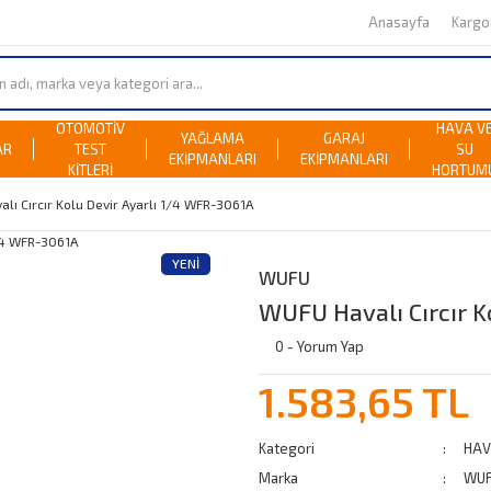
Anasayfa
Karg
OTOMOTİV
HAVA V
YAĞLAMA
GARAJ
AR
TEST
SU
EKİPMANLARI
EKİPMANLARI
KİTLERİ
HORTUM
lı Cırcır Kolu Devir Ayarlı 1/4 WFR-3061A
YENI
WUFU
WUFU Havalı Cırcır K
0 - Yorum Yap
1.583,65 TL
Kategori
HAV
Marka
WU