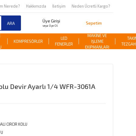
om Nerede?
Hakkımızda
İletişim
Neden Ücretli Kargo?
Üye Girişi
Sepetim
ARA
veya Üye Ol
E
MAKİNE VE
LED
TAKI
KOMPRESÖRLER
İŞLEME
FENERLER
TEZGAH
U
EKİPMANLARI
olu Devir Ayarlı 1/4 WFR-3061A
ALI CIRCIR KOLU
FU