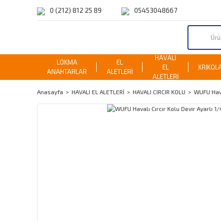
0 (212) 812 25 89
05453048667
HAVALI
LOKMA
EL
EL
KRİKOL
ANAHTARLAR
ALETLERİ
ALETLERİ
Anasayfa
HAVALI EL ALETLERİ
HAVALI CIRCIR KOLU
WUFU Hava