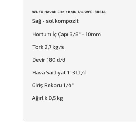
WUFU Havalı Cırcır Kolu 1/4 WFR-3061A
Sağ - sol kompozit
Hortum İç Çapı 3/8” - 10mm
Tork 2,7 kg/s
Devir 180 d/d
Hava Sarfiyat 113 Lt/d
Giriş Rekoru 1/4”
Ağırlık 0,5 kg
Bu ürünün fiyat bilgisi, resim, ürün açıklamalarında ve d
Görüş ve önerileriniz için teşekkür ederiz.