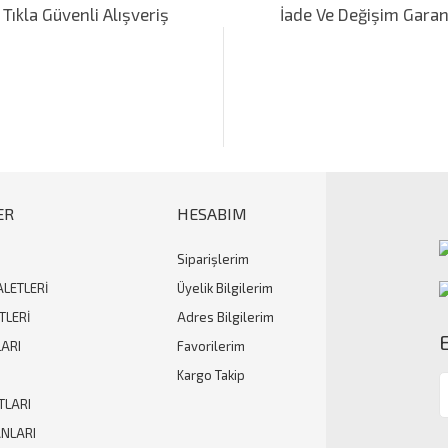
 Tıkla Güvenli Alışveriş
İade Ve Değişim Garan
Yorum Yaz
ER
HESABIM
Siparişlerim
Gönder
ALETLERİ
Üyelik Bilgilerim
TLERİ
Adres Bilgilerim
ARI
Favorilerim
Kargo Takip
TLARI
ANLARI