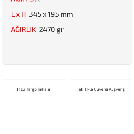
L x H
345 x 195 mm
AĞIRLIK
2470 gr
Bu ürünün fiyat bilgisi, resim, ürün açıklamalarında ve diğer
konularda yetersiz gördüğünüz noktaları öneri formunu
Bu ürüne ilk yorumu siz yapın!
kullanarak tarafımıza iletebilirsiniz.
Görüş ve önerileriniz için teşekkür ederiz.
Hızlı Kargo İmkanı
Tek Tıkla Güvenli Alışveriş
Yorum Yaz
Ürün resmi kalitesiz, bozuk veya görüntülenemiyor.
Ürün açıklamasında eksik bilgiler bulunuyor.
Ürün bilgilerinde hatalar bulunuyor.
Ürün fiyatı diğer sitelerden daha pahalı.
Bu ürüne benzer farklı alternatifler olmalı.