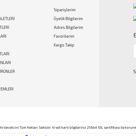
Siparişlerim
Gönder
ALETLERİ
Üyelik Bilgilerim
TLERİ
Adres Bilgilerim
ARI
Favorilerim
Kargo Takip
TLARI
ANLARI
ÜRÜNLER
ZEMLERİ
rdavatcini Tüm Hakları Saklıdır. Kredi kartı bilgileriniz 256bit SSL sertifikası ile koru