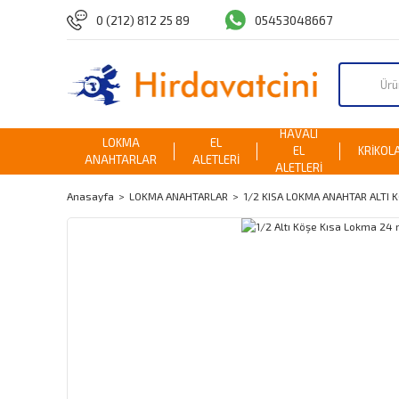
0 (212) 812 25 89
05453048667
HAVALI
LOKMA
EL
EL
KRİKOL
ANAHTARLAR
ALETLERİ
ALETLERİ
Anasayfa
LOKMA ANAHTARLAR
1/2 KISA LOKMA ANAHTAR ALTI 