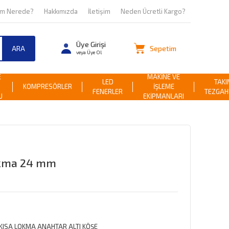
om Nerede?
Hakkımızda
İletişim
Neden Ücretli Kargo?
Üye Girişi
Sepetim
ARA
veya Üye Ol
E
MAKİNE VE
LED
TAKI
KOMPRESÖRLER
İŞLEME
FENERLER
TEZGAH
U
EKİPMANLARI
Lokma 24 mm
 KISA LOKMA ANAHTAR ALTI KÖŞE