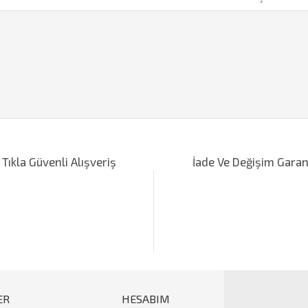
iğer konularda yetersiz gördüğünüz noktaları öneri formunu kullanarak tarafımı
Bu ürüne ilk yorumu siz yapın!
 Tıkla Güvenli Alışveriş
İade Ve Değişim Garan
Yorum Yaz
ER
HESABIM