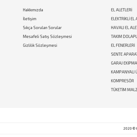
Hakkımızda
EL ALETLERİ
İletişim
ELEKTRİKLİ EL 
Sıkça Sorulan Sorular
HAVALI EL ALE
Mesafeli Satış Sözleşmesi
TAKIM DOLAPL
Gizlilik Sözleşmesi
EL FENERLERİ
SENTE APARA
GARAJ EKİPM
KAMPANYALI 
KOMPRESÖR
TÜKETİM MAL
2020 © Hi