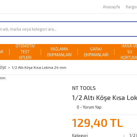
Anasayfa
Karg
OTOMOTİV
HAVA V
YAĞLAMA
GARAJ
AR
TEST
SU
EKİPMANLARI
EKİPMANLARI
KİTLERİ
HORTUM
KÖŞE
1/2 Altı Köşe Kısa Lokma 24 mm
NT TOOLS
1/2 Altı Köşe Kısa 
0 - Yorum Yap
129,40 TL
Kategori
1/2