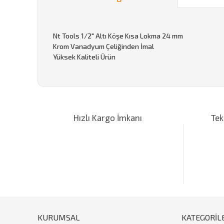
Nt Tools 1/2" Altı Köşe Kısa Lokma 24 mm
Krom Vanadyum Çeliğinden İmal
Yüksek Kaliteli Ürün
Bu ürünün fiyat bilgisi, resim, ürün açıklamalarında ve d
Görüş ve önerileriniz için teşekkür ederiz.
Hızlı Kargo İmkanı
Tek
Ürün resmi kalitesiz, bozuk veya görüntülenemiyor.
Ürün açıklamasında eksik bilgiler bulunuyor.
Ürün bilgilerinde hatalar bulunuyor.
Ürün fiyatı diğer sitelerden daha pahalı.
Bu ürüne benzer farklı alternatifler olmalı.
KURUMSAL
KATEGORİL