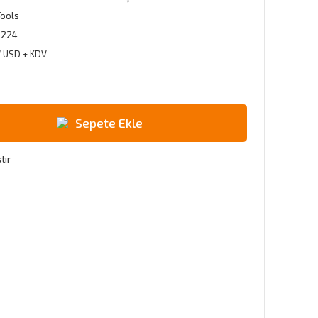
Tools
1224
7 USD + KDV
Sepete Ekle
tır