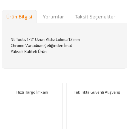
Ürün Bilgisi
Yorumlar
Taksit Seçenekleri
Nt Tools 1/2" Uzun Yıldız Lokma 12 mm
Chrome Vanadium Çeliğinden İmal
Yüksek Kaliteli Ürün
Bu ürünün fiyat bilgisi, resim, ürün açıklamalarında ve diğer
konularda yetersiz gördüğünüz noktaları öneri formunu
Bu ürüne ilk yorumu siz yapın!
kullanarak tarafımıza iletebilirsiniz.
Görüş ve önerileriniz için teşekkür ederiz.
Hızlı Kargo İmkanı
Tek Tıkla Güvenli Alışveriş
Yorum Yaz
Ürün resmi kalitesiz, bozuk veya görüntülenemiyor.
Ürün açıklamasında eksik bilgiler bulunuyor.
Ürün bilgilerinde hatalar bulunuyor.
Ürün fiyatı diğer sitelerden daha pahalı.