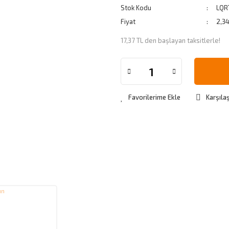
Stok Kodu
LQR
Fiyat
2,3
17,37 TL den başlayan taksitlerle!
Karşılaş