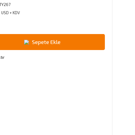
TY267
4 USD + KDV
Sepete Ekle
tır