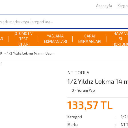
Anasayfa
Karg
OTOMOTİV
HAVA V
YAĞLAMA
GARAJ
AR
TEST
SU
EKİPMANLARI
EKİPMANLARI
KİTLERİ
HORTUM
AR
1/2 Yıldız Lokma 14 mm Uzun
NT TOOLS
1/2 Yıldız Lokma 14
0 - Yorum Yap
133,57 TL
Kategori
1/2
Marka
NT 