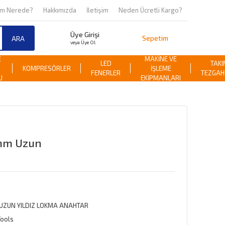
om Nerede?
Hakkımızda
İletişim
Neden Ücretli Kargo?
Üye Girişi
Sepetim
ARA
veya Üye Ol
E
MAKİNE VE
LED
TAKI
KOMPRESÖRLER
İŞLEME
FENERLER
TEZGAH
U
EKİPMANLARI
 mm Uzun
 UZUN YILDIZ LOKMA ANAHTAR
Tools