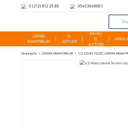
0 (212) 812 25 89
05453048667
HAVALI
LOKMA
EL
EL
KRİKOL
ANAHTARLAR
ALETLERİ
ALETLERİ
Anasayfa
LOKMA ANAHTARLAR
1/2 UZUN YILDIZ LOKMA ANAHT