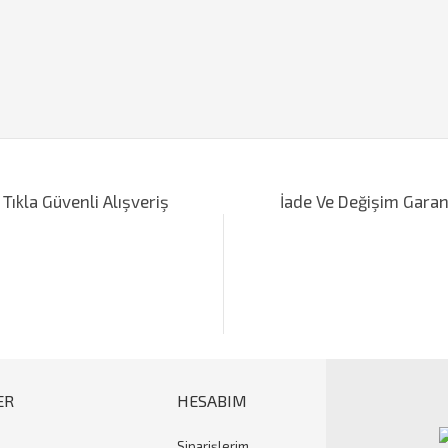
iğer konularda yetersiz gördüğünüz noktaları öneri formunu kullanarak tarafımı
Bu ürüne ilk yorumu siz yapın!
 Tıkla Güvenli Alışveriş
İade Ve Değişim Garan
Yorum Yaz
ER
HESABIM
Siparişlerim
Gönder