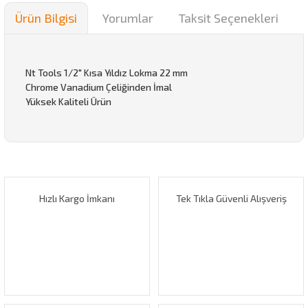
Ürün Bilgisi
Yorumlar
Taksit Seçenekleri
Nt Tools 1/2" Kısa Yıldız Lokma 22 mm
Chrome Vanadium Çeliğinden İmal
Yüksek Kaliteli Ürün
Bu ürünün fiyat bilgisi, resim, ürün açıklamalarında ve diğer
konularda yetersiz gördüğünüz noktaları öneri formunu
Bu ürüne ilk yorumu siz yapın!
kullanarak tarafımıza iletebilirsiniz.
Görüş ve önerileriniz için teşekkür ederiz.
Hızlı Kargo İmkanı
Tek Tıkla Güvenli Alışveriş
Yorum Yaz
Ürün resmi kalitesiz, bozuk veya görüntülenemiyor.
Ürün açıklamasında eksik bilgiler bulunuyor.
Ürün bilgilerinde hatalar bulunuyor.
Ürün fiyatı diğer sitelerden daha pahalı.
Bu ürüne benzer farklı alternatifler olmalı.