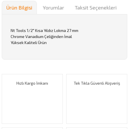
Ürün Bilgisi
Yorumlar
Taksit Seçenekleri
Nt Tools 1/2" Kısa Yıldız Lokma 27 mm
Chrome Vanadium Çeliğinden İmal
Yüksek Kaliteli Ürün
Bu ürünün fiyat bilgisi, resim, ürün açıklamalarında ve diğer
konularda yetersiz gördüğünüz noktaları öneri formunu
Bu ürüne ilk yorumu siz yapın!
kullanarak tarafımıza iletebilirsiniz.
Görüş ve önerileriniz için teşekkür ederiz.
Hızlı Kargo İmkanı
Tek Tıkla Güvenli Alışveriş
Yorum Yaz
Ürün resmi kalitesiz, bozuk veya görüntülenemiyor.
Ürün açıklamasında eksik bilgiler bulunuyor.
Ürün bilgilerinde hatalar bulunuyor.
Ürün fiyatı diğer sitelerden daha pahalı.
Bu ürüne benzer farklı alternatifler olmalı.