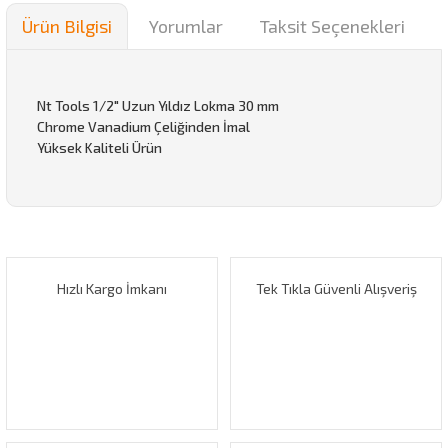
Ürün Bilgisi
Yorumlar
Taksit Seçenekleri
Nt Tools 1/2" Uzun Yıldız Lokma 30 mm
Chrome Vanadium Çeliğinden İmal
Yüksek Kaliteli Ürün
Bu ürünün fiyat bilgisi, resim, ürün açıklamalarında ve diğer
konularda yetersiz gördüğünüz noktaları öneri formunu
Bu ürüne ilk yorumu siz yapın!
kullanarak tarafımıza iletebilirsiniz.
Görüş ve önerileriniz için teşekkür ederiz.
Hızlı Kargo İmkanı
Tek Tıkla Güvenli Alışveriş
Yorum Yaz
Ürün resmi kalitesiz, bozuk veya görüntülenemiyor.
Ürün açıklamasında eksik bilgiler bulunuyor.
Ürün bilgilerinde hatalar bulunuyor.
Ürün fiyatı diğer sitelerden daha pahalı.
Bu ürüne benzer farklı alternatifler olmalı.