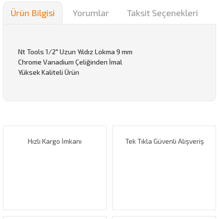
Ürün Bilgisi
Yorumlar
Taksit Seçenekleri
Nt Tools 1/2" Uzun Yıldız Lokma 9 mm
Chrome Vanadium Çeliğinden İmal
Yüksek Kaliteli Ürün
Bu ürünün fiyat bilgisi, resim, ürün açıklamalarında ve diğer
konularda yetersiz gördüğünüz noktaları öneri formunu
Bu ürüne ilk yorumu siz yapın!
kullanarak tarafımıza iletebilirsiniz.
Görüş ve önerileriniz için teşekkür ederiz.
Hızlı Kargo İmkanı
Tek Tıkla Güvenli Alışveriş
Yorum Yaz
Ürün resmi kalitesiz, bozuk veya görüntülenemiyor.
Ürün açıklamasında eksik bilgiler bulunuyor.
Ürün bilgilerinde hatalar bulunuyor.
Ürün fiyatı diğer sitelerden daha pahalı.
Bu ürüne benzer farklı alternatifler olmalı.