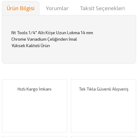
Ürün Bilgisi
Yorumlar
Taksit Seçenekleri
Nt Tools 1/4" Altı Köşe Uzun Lokma 14 mm
Chrome Vanadium Çeliğinden İmal
Yüksek Kaliteli Ürün
Bu ürünün fiyat bilgisi, resim, ürün açıklamalarında ve diğer
konularda yetersiz gördüğünüz noktaları öneri formunu
Bu ürüne ilk yorumu siz yapın!
kullanarak tarafımıza iletebilirsiniz.
Görüş ve önerileriniz için teşekkür ederiz.
Hızlı Kargo İmkanı
Tek Tıkla Güvenli Alışveriş
Yorum Yaz
Ürün resmi kalitesiz, bozuk veya görüntülenemiyor.
Ürün açıklamasında eksik bilgiler bulunuyor.
Ürün bilgilerinde hatalar bulunuyor.
Ürün fiyatı diğer sitelerden daha pahalı.
Bu ürüne benzer farklı alternatifler olmalı.