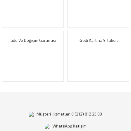
Ürün bilgilerinde hatalar bulunuyor.
Ürün fiyatı diğer sitelerden daha pahalı.
Bu ürüne benzer farklı alternatifler olmalı.
İade Ve Değişim Garantisi
Kredi Kartına 9 Taksit
Gönder
Müşteri Hizmetleri 0 (212) 812 25 89
WhatsApp İletişim