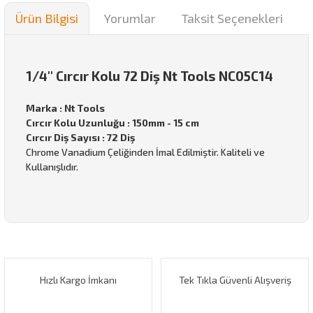
Ürün Bilgisi
Yorumlar
Taksit Seçenekleri
1/4'' Cırcır Kolu 72 Diş Nt Tools NC05C14
Marka : Nt Tools
Cırcır Kolu Uzunluğu : 150mm - 15 cm
Cırcır Diş Sayısı : 72 Diş
Chrome Vanadium Çeliğinden İmal Edilmiştir. Kaliteli ve
Kullanışlıdır.
Bu ürünün fiyat bilgisi, resim, ürün açıklamalarında ve diğer
konularda yetersiz gördüğünüz noktaları öneri formunu
Bu ürüne ilk yorumu siz yapın!
kullanarak tarafımıza iletebilirsiniz.
Görüş ve önerileriniz için teşekkür ederiz.
Hızlı Kargo İmkanı
Tek Tıkla Güvenli Alışveriş
Yorum Yaz
Ürün resmi kalitesiz, bozuk veya görüntülenemiyor.
Ürün açıklamasında eksik bilgiler bulunuyor.