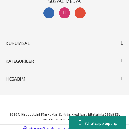
SOSYAL MEDYA
KURUMSAL
KATEGORİLER
HESABIM
2020 © Hirdavatcini Tüm Hakları Saklıdır. Kredi kartı bilgileriniz 256bit SSL
sertifikası ile korunmaktadır.
Whatsapp Sipariş
ile
ideasoft
e-