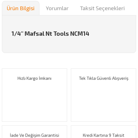
Ürün Bilgisi
Yorumlar
Taksit Seçenekleri
1/4'' Mafsal Nt Tools NCM14
Bu ürünün fiyat bilgisi, resim, ürün açıklamalarında ve diğer
konularda yetersiz gördüğünüz noktaları öneri formunu
Bu ürüne ilk yorumu siz yapın!
kullanarak tarafımıza iletebilirsiniz.
Görüş ve önerileriniz için teşekkür ederiz.
Hızlı Kargo İmkanı
Tek Tıkla Güvenli Alışveriş
Yorum Yaz
Ürün resmi kalitesiz, bozuk veya görüntülenemiyor.
Ürün açıklamasında eksik bilgiler bulunuyor.
Ürün bilgilerinde hatalar bulunuyor.
Ürün fiyatı diğer sitelerden daha pahalı.
Bu ürüne benzer farklı alternatifler olmalı.
İade Ve Değişim Garantisi
Kredi Kartına 9 Taksit