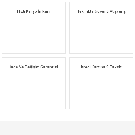
Görüş ve önerileriniz için teşekkür ederiz.
Hızlı Kargo İmkanı
Tek Tıkla Güvenli Alışveriş
Yorum Yaz
Ürün resmi kalitesiz, bozuk veya görüntülenemiyor.
Ürün açıklamasında eksik bilgiler bulunuyor.
Ürün bilgilerinde hatalar bulunuyor.
Ürün fiyatı diğer sitelerden daha pahalı.
Bu ürüne benzer farklı alternatifler olmalı.
İade Ve Değişim Garantisi
Kredi Kartına 9 Taksit
Gönder