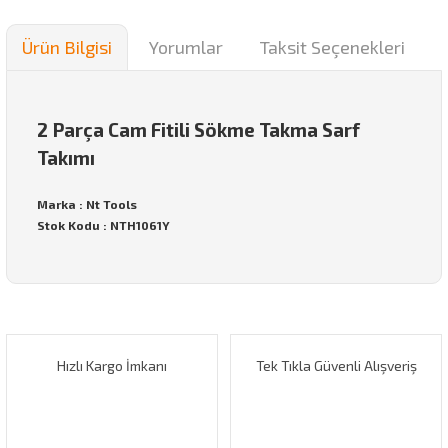
Ürün Bilgisi
Yorumlar
Taksit Seçenekleri
2 Parça Cam Fitili Sökme Takma Sarf
Takımı
Marka : Nt Tools
Stok Kodu : NTH1061Y
Bu ürünün fiyat bilgisi, resim, ürün açıklamalarında ve diğer
konularda yetersiz gördüğünüz noktaları öneri formunu
Bu ürüne ilk yorumu siz yapın!
kullanarak tarafımıza iletebilirsiniz.
Görüş ve önerileriniz için teşekkür ederiz.
Hızlı Kargo İmkanı
Tek Tıkla Güvenli Alışveriş
Yorum Yaz
Ürün resmi kalitesiz, bozuk veya görüntülenemiyor.
Ürün açıklamasında eksik bilgiler bulunuyor.
Ürün bilgilerinde hatalar bulunuyor.