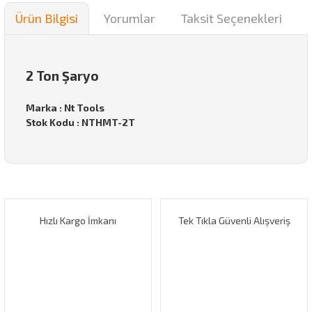
Ürün Bilgisi
Yorumlar
Taksit Seçenekleri
2 Ton Şaryo
Marka : Nt Tools
Stok Kodu : NTHMT-2T
Bu ürünün fiyat bilgisi, resim, ürün açıklamalarında ve diğer
konularda yetersiz gördüğünüz noktaları öneri formunu
Bu ürüne ilk yorumu siz yapın!
kullanarak tarafımıza iletebilirsiniz.
Görüş ve önerileriniz için teşekkür ederiz.
Hızlı Kargo İmkanı
Tek Tıkla Güvenli Alışveriş
Yorum Yaz
Ürün resmi kalitesiz, bozuk veya görüntülenemiyor.
Ürün açıklamasında eksik bilgiler bulunuyor.
Ürün bilgilerinde hatalar bulunuyor.
Ürün fiyatı diğer sitelerden daha pahalı.
Bu ürüne benzer farklı alternatifler olmalı.