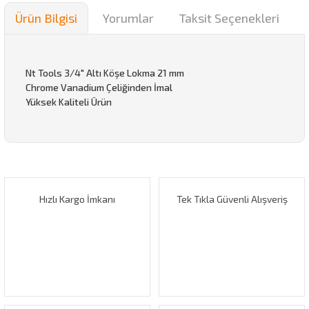
Ürün Bilgisi
Yorumlar
Taksit Seçenekleri
Nt Tools 3/4" Altı Köşe Lokma 21 mm
Chrome Vanadium Çeliğinden İmal
Yüksek Kaliteli Ürün
Bu ürünün fiyat bilgisi, resim, ürün açıklamalarında ve diğer
konularda yetersiz gördüğünüz noktaları öneri formunu
Bu ürüne ilk yorumu siz yapın!
kullanarak tarafımıza iletebilirsiniz.
Görüş ve önerileriniz için teşekkür ederiz.
Hızlı Kargo İmkanı
Tek Tıkla Güvenli Alışveriş
Yorum Yaz
Ürün resmi kalitesiz, bozuk veya görüntülenemiyor.
Ürün açıklamasında eksik bilgiler bulunuyor.
Ürün bilgilerinde hatalar bulunuyor.
Ürün fiyatı diğer sitelerden daha pahalı.
Bu ürüne benzer farklı alternatifler olmalı.