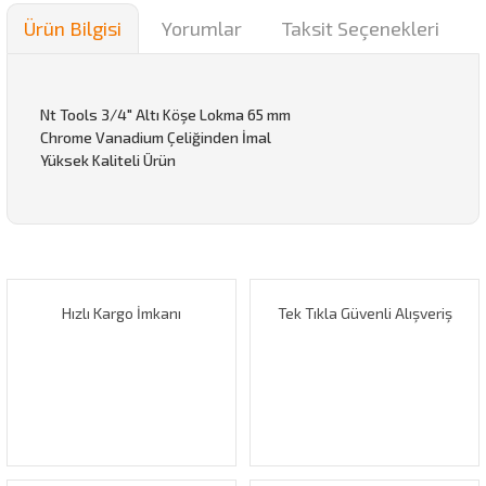
Ürün Bilgisi
Yorumlar
Taksit Seçenekleri
Nt Tools 3/4" Altı Köşe Lokma 65 mm
Chrome Vanadium Çeliğinden İmal
Yüksek Kaliteli Ürün
Bu ürünün fiyat bilgisi, resim, ürün açıklamalarında ve diğer
konularda yetersiz gördüğünüz noktaları öneri formunu
Bu ürüne ilk yorumu siz yapın!
kullanarak tarafımıza iletebilirsiniz.
Görüş ve önerileriniz için teşekkür ederiz.
Hızlı Kargo İmkanı
Tek Tıkla Güvenli Alışveriş
Yorum Yaz
Ürün resmi kalitesiz, bozuk veya görüntülenemiyor.
Ürün açıklamasında eksik bilgiler bulunuyor.
Ürün bilgilerinde hatalar bulunuyor.
Ürün fiyatı diğer sitelerden daha pahalı.
Bu ürüne benzer farklı alternatifler olmalı.