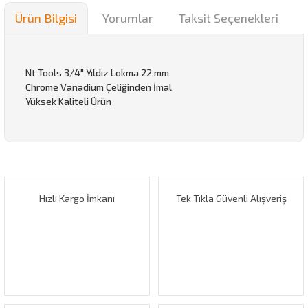
Ürün Bilgisi
Yorumlar
Taksit Seçenekleri
Nt Tools 3/4" Yıldız Lokma 22 mm
Chrome Vanadium Çeliğinden İmal
Yüksek Kaliteli Ürün
Bu ürünün fiyat bilgisi, resim, ürün açıklamalarında ve diğer
konularda yetersiz gördüğünüz noktaları öneri formunu
Bu ürüne ilk yorumu siz yapın!
kullanarak tarafımıza iletebilirsiniz.
Görüş ve önerileriniz için teşekkür ederiz.
Hızlı Kargo İmkanı
Tek Tıkla Güvenli Alışveriş
Yorum Yaz
Ürün resmi kalitesiz, bozuk veya görüntülenemiyor.
Ürün açıklamasında eksik bilgiler bulunuyor.
Ürün bilgilerinde hatalar bulunuyor.
Ürün fiyatı diğer sitelerden daha pahalı.
Bu ürüne benzer farklı alternatifler olmalı.