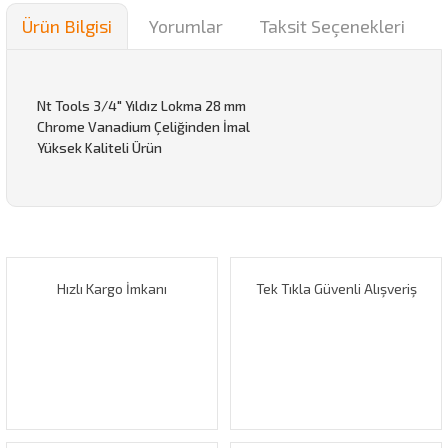
Ürün Bilgisi
Yorumlar
Taksit Seçenekleri
Nt Tools 3/4" Yıldız Lokma 28 mm
Chrome Vanadium Çeliğinden İmal
Yüksek Kaliteli Ürün
Bu ürünün fiyat bilgisi, resim, ürün açıklamalarında ve diğer
konularda yetersiz gördüğünüz noktaları öneri formunu
Bu ürüne ilk yorumu siz yapın!
kullanarak tarafımıza iletebilirsiniz.
Görüş ve önerileriniz için teşekkür ederiz.
Hızlı Kargo İmkanı
Tek Tıkla Güvenli Alışveriş
Yorum Yaz
Ürün resmi kalitesiz, bozuk veya görüntülenemiyor.
Ürün açıklamasında eksik bilgiler bulunuyor.
Ürün bilgilerinde hatalar bulunuyor.
Ürün fiyatı diğer sitelerden daha pahalı.
Bu ürüne benzer farklı alternatifler olmalı.