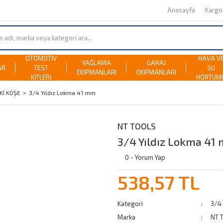
Anasayfa
Karg
OTOMOTİV
HAVA V
YAĞLAMA
GARAJ
AR
TEST
SU
EKİPMANLARI
EKİPMANLARI
KİTLERİ
HORTUM
Kİ KÖŞE
3/4 Yıldız Lokma 41 mm
NT TOOLS
3/4 Yıldız Lokma 41
0 - Yorum Yap
538,57 TL
Kategori
3/4
Marka
NT 