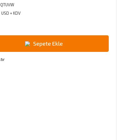
NQTUVW
3 USD + KDV
Sepete Ekle
tır