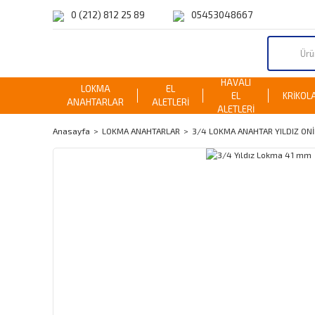
0 (212) 812 25 89
05453048667
HAVALI
LOKMA
EL
EL
KRİKOL
ANAHTARLAR
ALETLERİ
ALETLERİ
Anasayfa
LOKMA ANAHTARLAR
3/4 LOKMA ANAHTAR YILDIZ ONİ