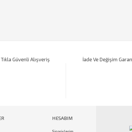
iğer konularda yetersiz gördüğünüz noktaları öneri formunu kullanarak tarafımı
Bu ürüne ilk yorumu siz yapın!
 Tıkla Güvenli Alışveriş
İade Ve Değişim Garan
Yorum Yaz
ER
HESABIM
Siparişlerim
Gönder