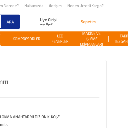
om Nerede?
Hakkımızda
İletişim
Neden Ücretli Kargo?
Üye Girişi
Sepetim
ARA
veya Üye Ol
E
MAKİNE VE
LED
TAKI
KOMPRESÖRLER
İŞLEME
FENERLER
TEZGAH
U
EKİPMANLARI
 mm
 LOKMA ANAHTAR YILDIZ ONİKİ KÖŞE
Tools