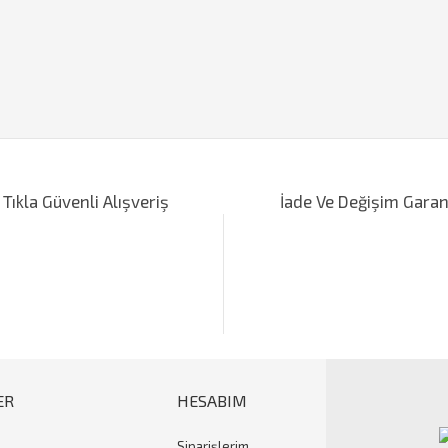
iğer konularda yetersiz gördüğünüz noktaları öneri formunu kullanarak tarafımı
Bu ürüne ilk yorumu siz yapın!
 Tıkla Güvenli Alışveriş
İade Ve Değişim Garan
Yorum Yaz
ER
HESABIM
Siparişlerim
Gönder