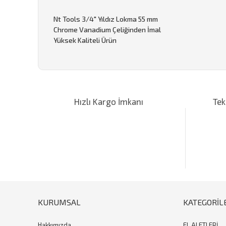
Nt Tools 3/4" Yıldız Lokma 55 mm
Chrome Vanadium Çeliğinden İmal
Yüksek Kaliteli Ürün
Bu ürünün fiyat bilgisi, resim, ürün açıklamalarında ve d
Görüş ve önerileriniz için teşekkür ederiz.
Hızlı Kargo İmkanı
Tek
Ürün resmi kalitesiz, bozuk veya görüntülenemiyor.
Ürün açıklamasında eksik bilgiler bulunuyor.
Ürün bilgilerinde hatalar bulunuyor.
Ürün fiyatı diğer sitelerden daha pahalı.
Bu ürüne benzer farklı alternatifler olmalı.
KURUMSAL
KATEGORİL
Hakkımızda
EL ALETLERİ