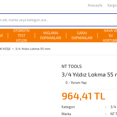
Anasayfa
Karg
OTOMOTİV
HAVA V
YAĞLAMA
GARAJ
AR
TEST
SU
EKİPMANLARI
EKİPMANLARI
KİTLERİ
HORTUM
Kİ KÖŞE
3/4 Yıldız Lokma 55 mm
NT TOOLS
3/4 Yıldız Lokma 55
0 - Yorum Yap
964,41 TL
Kategori
3/4
Marka
NT 