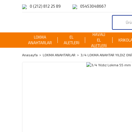
0 (212) 812 25 89
05453048667
HAVALI
LOKMA
EL
EL
KRİKOL
ANAHTARLAR
ALETLERİ
ALETLERİ
Anasayfa
LOKMA ANAHTARLAR
3/4 LOKMA ANAHTAR YILDIZ ONİ