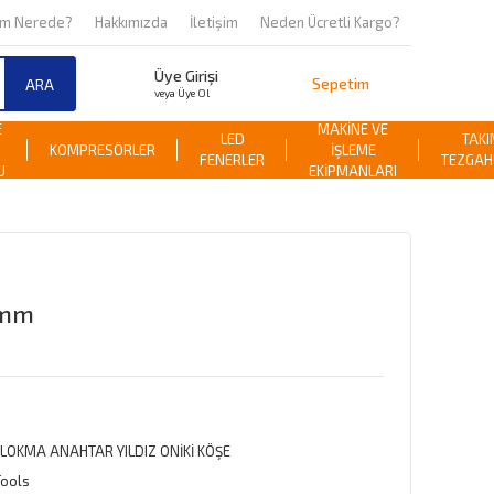
om Nerede?
Hakkımızda
İletişim
Neden Ücretli Kargo?
Üye Girişi
Sepetim
ARA
veya Üye Ol
E
MAKİNE VE
LED
TAKI
KOMPRESÖRLER
İŞLEME
FENERLER
TEZGAH
U
EKİPMANLARI
 mm
 LOKMA ANAHTAR YILDIZ ONİKİ KÖŞE
Tools