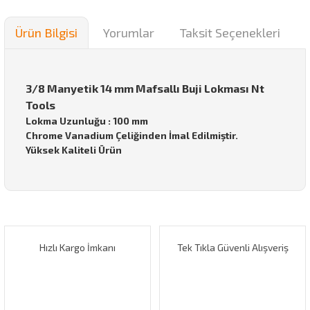
Ürün Bilgisi
Yorumlar
Taksit Seçenekleri
3/8 Manyetik 14 mm Mafsallı Buji Lokması Nt
Tools
Lokma Uzunluğu : 100 mm
Chrome Vanadium Çeliğinden İmal Edilmiştir.
Yüksek Kaliteli Ürün
Bu ürünün fiyat bilgisi, resim, ürün açıklamalarında ve diğer
konularda yetersiz gördüğünüz noktaları öneri formunu
Bu ürüne ilk yorumu siz yapın!
kullanarak tarafımıza iletebilirsiniz.
Görüş ve önerileriniz için teşekkür ederiz.
Hızlı Kargo İmkanı
Tek Tıkla Güvenli Alışveriş
Yorum Yaz
Ürün resmi kalitesiz, bozuk veya görüntülenemiyor.
Ürün açıklamasında eksik bilgiler bulunuyor.
Ürün bilgilerinde hatalar bulunuyor.