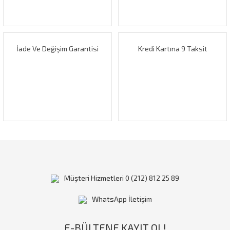
Ürün fiyatı diğer sitelerden daha pahalı.
Bu ürüne benzer farklı alternatifler olmalı.
İade Ve Değişim Garantisi
Kredi Kartına 9 Taksit
Gönder
Müşteri Hizmetleri 0 (212) 812 25 89
WhatsApp İletişim
E-BÜLTENE KAYIT OL!