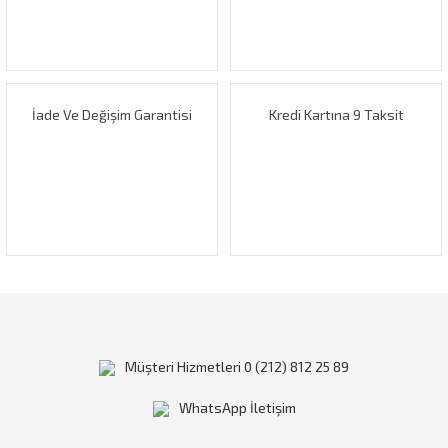
Ürün bilgilerinde hatalar bulunuyor.
Ürün fiyatı diğer sitelerden daha pahalı.
Bu ürüne benzer farklı alternatifler olmalı.
İade Ve Değişim Garantisi
Kredi Kartına 9 Taksit
Gönder
Müşteri Hizmetleri 0 (212) 812 25 89
WhatsApp İletişim