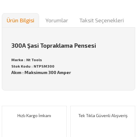
Ürün Bilgisi
Yorumlar
Taksit Seçenekleri
300A Şasi Topraklama Pensesi
Marka : Nt Tools
Stok Kodu : NTPSM300
Akım : Maksimum 300 Amper
Bu ürünün fiyat bilgisi, resim, ürün açıklamalarında ve diğer
konularda yetersiz gördüğünüz noktaları öneri formunu
Bu ürüne ilk yorumu siz yapın!
kullanarak tarafımıza iletebilirsiniz.
Görüş ve önerileriniz için teşekkür ederiz.
Hızlı Kargo İmkanı
Tek Tıkla Güvenli Alışveriş
Yorum Yaz
Ürün resmi kalitesiz, bozuk veya görüntülenemiyor.
Ürün açıklamasında eksik bilgiler bulunuyor.