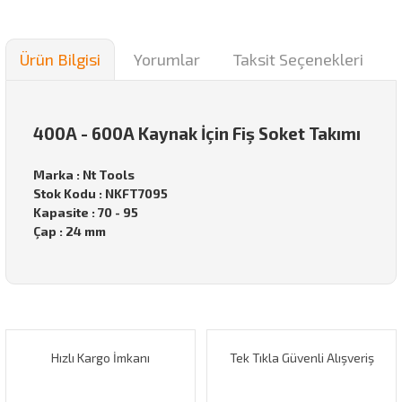
Ürün Bilgisi
Yorumlar
Taksit Seçenekleri
400A - 600A Kaynak İçin Fiş Soket Takımı
Marka : Nt Tools
Stok Kodu : NKFT7095
Kapasite : 70 - 95
Çap : 24 mm
Bu ürünün fiyat bilgisi, resim, ürün açıklamalarında ve diğer
konularda yetersiz gördüğünüz noktaları öneri formunu
Bu ürüne ilk yorumu siz yapın!
kullanarak tarafımıza iletebilirsiniz.
Görüş ve önerileriniz için teşekkür ederiz.
Hızlı Kargo İmkanı
Tek Tıkla Güvenli Alışveriş
Yorum Yaz
Ürün resmi kalitesiz, bozuk veya görüntülenemiyor.
Ürün açıklamasında eksik bilgiler bulunuyor.