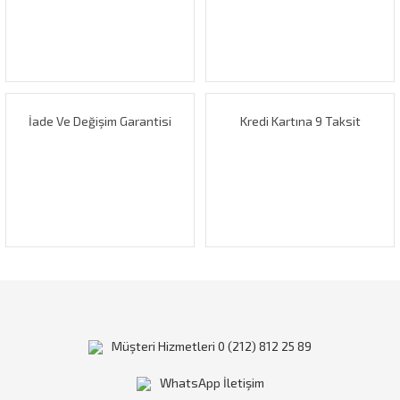
Ürün bilgilerinde hatalar bulunuyor.
Ürün fiyatı diğer sitelerden daha pahalı.
Bu ürüne benzer farklı alternatifler olmalı.
İade Ve Değişim Garantisi
Kredi Kartına 9 Taksit
Gönder
Müşteri Hizmetleri 0 (212) 812 25 89
WhatsApp İletişim