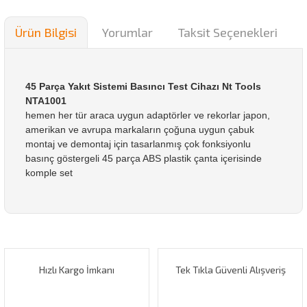
Ürün Bilgisi
Yorumlar
Taksit Seçenekleri
45 Parça Yakıt Sistemi Basıncı Test Cihazı Nt Tools
NTA1001
hemen her tür araca uygun adaptörler ve rekorlar japon,
amerikan ve avrupa markaların çoğuna uygun çabuk
montaj ve demontaj için tasarlanmış çok fonksiyonlu
basınç göstergeli 45 parça ABS plastik çanta içerisinde
komple set
Bu ürünün fiyat bilgisi, resim, ürün açıklamalarında ve diğer
konularda yetersiz gördüğünüz noktaları öneri formunu
Bu ürüne ilk yorumu siz yapın!
kullanarak tarafımıza iletebilirsiniz.
Görüş ve önerileriniz için teşekkür ederiz.
Hızlı Kargo İmkanı
Tek Tıkla Güvenli Alışveriş
Yorum Yaz
Ürün resmi kalitesiz, bozuk veya görüntülenemiyor.
Ürün açıklamasında eksik bilgiler bulunuyor.