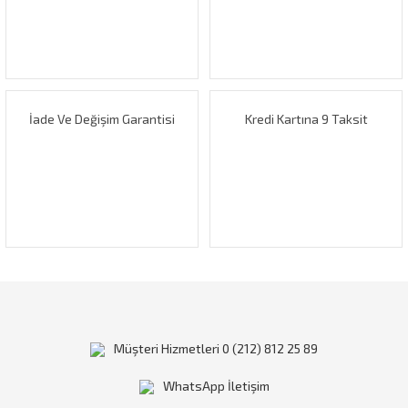
Ürün bilgilerinde hatalar bulunuyor.
Ürün fiyatı diğer sitelerden daha pahalı.
Bu ürüne benzer farklı alternatifler olmalı.
İade Ve Değişim Garantisi
Kredi Kartına 9 Taksit
Gönder
Müşteri Hizmetleri 0 (212) 812 25 89
WhatsApp İletişim