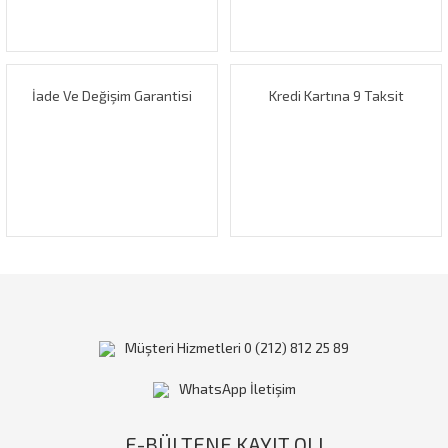
Ürün fiyatı diğer sitelerden daha pahalı.
Bu ürüne benzer farklı alternatifler olmalı.
İade Ve Değişim Garantisi
Kredi Kartına 9 Taksit
Gönder
Müşteri Hizmetleri 0 (212) 812 25 89
WhatsApp İletişim
E-BÜLTENE KAYIT OL!