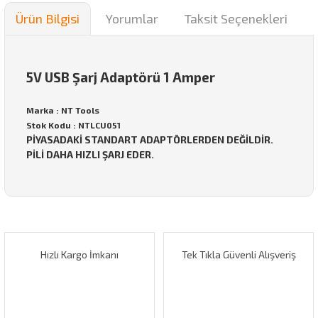
Ürün Bilgisi
Yorumlar
Taksit Seçenekleri
5V USB Şarj Adaptörü 1 Amper
Marka : NT Tools
Stok Kodu : NTLCU051
PİYASADAKİ STANDART ADAPTÖRLERDEN DEĞİLDİR.
PİLİ DAHA HIZLI ŞARJ EDER.
Bu ürünün fiyat bilgisi, resim, ürün açıklamalarında ve diğer
konularda yetersiz gördüğünüz noktaları öneri formunu
Bu ürüne ilk yorumu siz yapın!
kullanarak tarafımıza iletebilirsiniz.
Görüş ve önerileriniz için teşekkür ederiz.
Hızlı Kargo İmkanı
Tek Tıkla Güvenli Alışveriş
Yorum Yaz
Ürün resmi kalitesiz, bozuk veya görüntülenemiyor.
Ürün açıklamasında eksik bilgiler bulunuyor.
Ürün bilgilerinde hatalar bulunuyor.