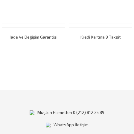
Ürün bilgilerinde hatalar bulunuyor.
Ürün fiyatı diğer sitelerden daha pahalı.
Bu ürüne benzer farklı alternatifler olmalı.
İade Ve Değişim Garantisi
Kredi Kartına 9 Taksit
Gönder
Müşteri Hizmetleri 0 (212) 812 25 89
WhatsApp İletişim