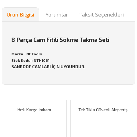
Ürün Bilgisi
Yorumlar
Taksit Seçenekleri
8 Parça Cam Fitili Sökme Takma Seti
Marka : Nt Tools
Stok Kodu : NTH1061
SANROOF CAMLARI İÇİN UYGUNDUR.
Bu ürünün fiyat bilgisi, resim, ürün açıklamalarında ve diğer
konularda yetersiz gördüğünüz noktaları öneri formunu
Bu ürüne ilk yorumu siz yapın!
kullanarak tarafımıza iletebilirsiniz.
Görüş ve önerileriniz için teşekkür ederiz.
Hızlı Kargo İmkanı
Tek Tıkla Güvenli Alışveriş
Yorum Yaz
Ürün resmi kalitesiz, bozuk veya görüntülenemiyor.
Ürün açıklamasında eksik bilgiler bulunuyor.
Ürün bilgilerinde hatalar bulunuyor.