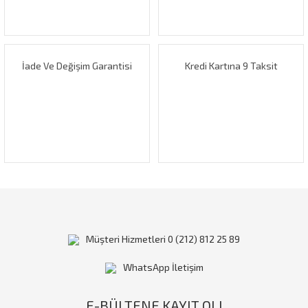
Ürün fiyatı diğer sitelerden daha pahalı.
Bu ürüne benzer farklı alternatifler olmalı.
İade Ve Değişim Garantisi
Kredi Kartına 9 Taksit
Gönder
Müşteri Hizmetleri 0 (212) 812 25 89
WhatsApp İletişim
E-BÜLTENE KAYIT OL!