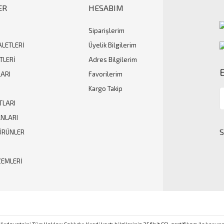
ER
HESABIM
Siparişlerim
Gönder
ALETLERİ
Üyelik Bilgilerim
TLERİ
Adres Bilgilerim
ARI
Favorilerim
Kargo Takip
TLARI
ANLARI
ÜRÜNLER
ZEMLERİ