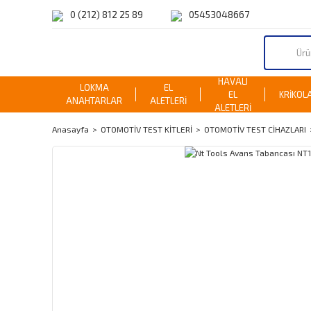
0 (212) 812 25 89
05453048667
HAVALI
LOKMA
EL
EL
KRİKOL
ANAHTARLAR
ALETLERİ
ALETLERİ
Anasayfa
OTOMOTİV TEST KİTLERİ
OTOMOTİV TEST CİHAZLARI