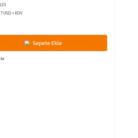
023
47 USD + KDV
Sepete Ekle
tır