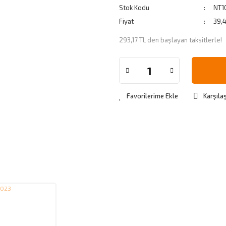
Stok Kodu
NT1
Fiyat
39,
293,17 TL den başlayan taksitlerle!
Karşılaş