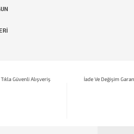
GUN
ERİ
iğer konularda yetersiz gördüğünüz noktaları öneri formunu kullanarak tarafımı
Bu ürüne ilk yorumu siz yapın!
 Tıkla Güvenli Alışveriş
İade Ve Değişim Garan
Yorum Yaz