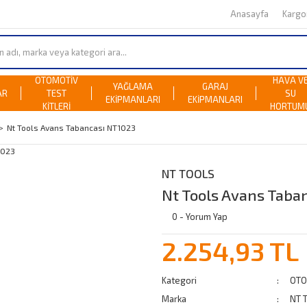
Anasayfa
Karg
OTOMOTİV
HAVA V
YAĞLAMA
GARAJ
AR
TEST
SU
EKİPMANLARI
EKİPMANLARI
KİTLERİ
HORTUM
Nt Tools Avans Tabancası NT1023
NT TOOLS
Nt Tools Avans Taba
0 - Yorum Yap
2.254,93 TL
Kategori
OTO
Marka
NT 