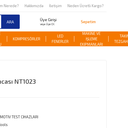
om Nerede?
Hakkımızda
İletişim
Neden Ücretli Kargo?
Üye Girişi
Sepetim
ARA
veya Üye Ol
E
MAKİNE VE
LED
TAKI
KOMPRESÖRLER
İŞLEME
FENERLER
TEZGAH
U
EKİPMANLARI
ncası NT1023
MOTİV TEST CİHAZLARI
Tools