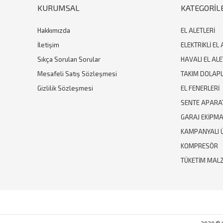
KURUMSAL
KATEGORİL
Hakkımızda
EL ALETLERİ
İletişim
ELEKTRİKLİ EL 
Sıkça Sorulan Sorular
HAVALI EL ALE
Mesafeli Satış Sözleşmesi
TAKIM DOLAPL
Gizlilik Sözleşmesi
EL FENERLERİ
SENTE APARA
GARAJ EKİPM
KAMPANYALI 
KOMPRESÖR
TÜKETİM MAL