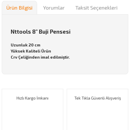
Ürün Bilgisi
Yorumlar
Taksit Seçenekleri
Nttools 8" Buji Pensesi
Uzunluk 20 cm
Yüksek Kaliteli Ürün
Crv Çeliğinden imal edilmiştir.
Bu ürünün fiyat bilgisi, resim, ürün açıklamalarında ve diğer
konularda yetersiz gördüğünüz noktaları öneri formunu
Bu ürüne ilk yorumu siz yapın!
kullanarak tarafımıza iletebilirsiniz.
Görüş ve önerileriniz için teşekkür ederiz.
Hızlı Kargo İmkanı
Tek Tıkla Güvenli Alışveriş
Yorum Yaz
Ürün resmi kalitesiz, bozuk veya görüntülenemiyor.
Ürün açıklamasında eksik bilgiler bulunuyor.
Ürün bilgilerinde hatalar bulunuyor.
Ürün fiyatı diğer sitelerden daha pahalı.