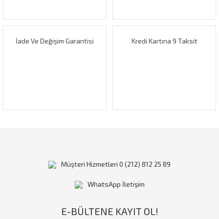
Ürün fiyatı diğer sitelerden daha pahalı.
Bu ürüne benzer farklı alternatifler olmalı.
İade Ve Değişim Garantisi
Kredi Kartına 9 Taksit
Gönder
Müşteri Hizmetleri 0 (212) 812 25 89
WhatsApp İletişim
E-BÜLTENE KAYIT OL!