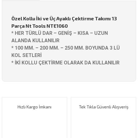
Özel Kollu İki ve Üç Ayaklı Çektirme Takımı 13
Parça Nt Tools NTE1060
* HER TÜRLÜ DAR – GENİŞ – KISA – UZUN
ALANDA KULLANILIR
* 100 MM. – 200 MM. – 250 MM. BOYUNDA 3 LÜ
KOL SETLERİ
* İKİ KOLLU ÇEKTİRME OLARAK DA KULLANILIR
Bu ürünün fiyat bilgisi, resim, ürün açıklamalarında ve diğer
konularda yetersiz gördüğünüz noktaları öneri formunu
Bu ürüne ilk yorumu siz yapın!
kullanarak tarafımıza iletebilirsiniz.
Görüş ve önerileriniz için teşekkür ederiz.
Hızlı Kargo İmkanı
Tek Tıkla Güvenli Alışveriş
Yorum Yaz
Ürün resmi kalitesiz, bozuk veya görüntülenemiyor.
Ürün açıklamasında eksik bilgiler bulunuyor.
Ürün bilgilerinde hatalar bulunuyor.