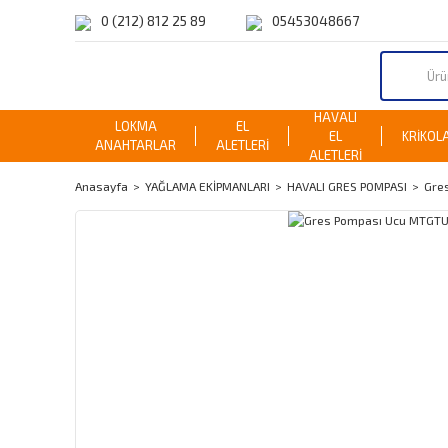
0 (212) 812 25 89
05453048667
HAVALI
LOKMA
EL
EL
KRİKOL
ANAHTARLAR
ALETLERİ
ALETLERİ
Anasayfa
YAĞLAMA EKİPMANLARI
HAVALI GRES POMPASI
Gre