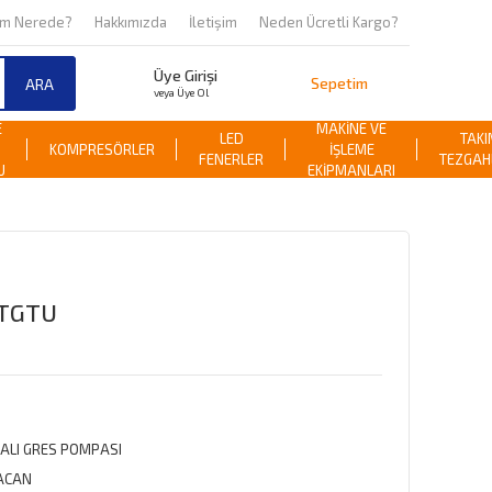
om Nerede?
Hakkımızda
İletişim
Neden Ücretli Kargo?
Üye Girişi
Sepetim
ARA
veya Üye Ol
E
MAKİNE VE
LED
TAKI
KOMPRESÖRLER
İŞLEME
FENERLER
TEZGAH
U
EKİPMANLARI
MTGTU
ALI GRES POMPASI
ACAN