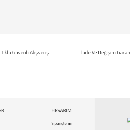
iğer konularda yetersiz gördüğünüz noktaları öneri formunu kullanarak tarafımı
Bu ürüne ilk yorumu siz yapın!
 Tıkla Güvenli Alışveriş
İade Ve Değişim Garan
Yorum Yaz
ER
HESABIM
Siparişlerim
Gönder