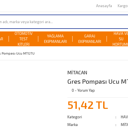
Anasayfa
Karg
OTOMOTİV
HAVA V
YAĞLAMA
GARAJ
AR
TEST
SU
EKİPMANLARI
EKİPMANLARI
KİTLERİ
HORTUM
s Pompası Ucu MTGTU
MİTACAN
Gres Pompası Ucu 
0 - Yorum Yap
51,42 TL
Kategori
HAV
Marka
MİT