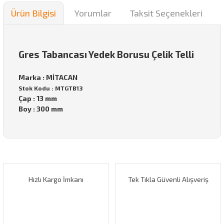
Ürün Bilgisi
Yorumlar
Taksit Seçenekleri
Gres Tabancası Yedek Borusu Çelik Telli
Marka : MİTACAN
Stok Kodu : MTGTB13
Çap : 13 mm
Boy : 300 mm
Bu ürünün fiyat bilgisi, resim, ürün açıklamalarında ve diğer
konularda yetersiz gördüğünüz noktaları öneri formunu
Bu ürüne ilk yorumu siz yapın!
kullanarak tarafımıza iletebilirsiniz.
Görüş ve önerileriniz için teşekkür ederiz.
Hızlı Kargo İmkanı
Tek Tıkla Güvenli Alışveriş
Yorum Yaz
Ürün resmi kalitesiz, bozuk veya görüntülenemiyor.
Ürün açıklamasında eksik bilgiler bulunuyor.
Ürün bilgilerinde hatalar bulunuyor.