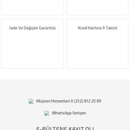
Ürün fiyatı diğer sitelerden daha pahalı.
Bu ürüne benzer farklı alternatifler olmalı.
İade Ve Değişim Garantisi
Kredi Kartına 9 Taksit
Gönder
Müşteri Hizmetleri 0 (212) 812 25 89
WhatsApp İletişim
E-BÜLTENE KAYIT OL!