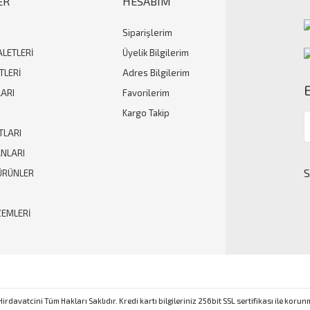
ER
HESABIM
Siparişlerim
Gönder
ALETLERİ
Üyelik Bilgilerim
TLERİ
Adres Bilgilerim
ARI
Favorilerim
Kargo Takip
TLARI
ANLARI
ÜRÜNLER
ZEMLERİ
rdavatcini Tüm Hakları Saklıdır. Kredi kartı bilgileriniz 256bit SSL sertifikası ile koru