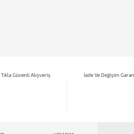
iğer konularda yetersiz gördüğünüz noktaları öneri formunu kullanarak tarafımı
Bu ürüne ilk yorumu siz yapın!
 Tıkla Güvenli Alışveriş
İade Ve Değişim Garan
Yorum Yaz