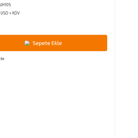
UH10S
0 USD + KDV
Sepete Ekle
tır