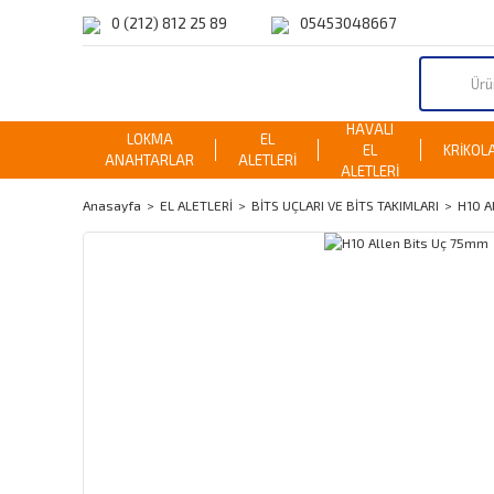
0 (212) 812 25 89
05453048667
HAVALI
LOKMA
EL
EL
KRİKOL
ANAHTARLAR
ALETLERİ
ALETLERİ
Anasayfa
EL ALETLERİ
BİTS UÇLARI VE BİTS TAKIMLARI
H10 A