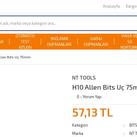
Anasayfa
Karg
OTOMOTİV
HAVA V
YAĞLAMA
GARAJ
AR
TEST
SU
EKİPMANLARI
EKİPMANLARI
KİTLERİ
HORTUM
llen Bits Uç 75mm
NT TOOLS
H10 Allen Bits Uç 7
0 - Yorum Yap
57,13 TL
Kategori
BİT
Marka
NT 