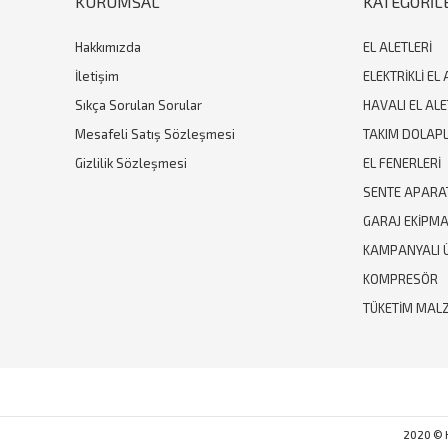
KURUMSAL
KATEGORİL
Hakkımızda
EL ALETLERİ
İletişim
ELEKTRİKLİ EL 
Sıkça Sorulan Sorular
HAVALI EL ALE
Mesafeli Satış Sözleşmesi
TAKIM DOLAPL
Gizlilik Sözleşmesi
EL FENERLERİ
SENTE APARA
GARAJ EKİPM
KAMPANYALI 
KOMPRESÖR
TÜKETİM MAL
2020 © Hi