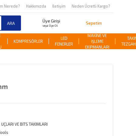
om Nerede?
Hakkımızda
İletişim
Neden Ücretli Kargo?
Üye Girişi
Sepetim
ARA
veya Üye Ol
E
MAKİNE VE
LED
TAKI
KOMPRESÖRLER
İŞLEME
FENERLER
TEZGAH
U
EKİPMANLARI
5mm
S UÇLARI VE BİTS TAKIMLARI
Tools