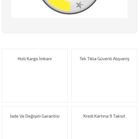
Bu ürünün fiyat bilgisi, resim, ürün açıklamalarında ve diğer
konularda yetersiz gördüğünüz noktaları öneri formunu
Bu ürüne ilk yorumu siz yapın!
kullanarak tarafımıza iletebilirsiniz.
Görüş ve önerileriniz için teşekkür ederiz.
Hızlı Kargo İmkanı
Tek Tıkla Güvenli Alışveriş
Yorum Yaz
Ürün resmi kalitesiz, bozuk veya görüntülenemiyor.
Ürün açıklamasında eksik bilgiler bulunuyor.
Ürün bilgilerinde hatalar bulunuyor.
Ürün fiyatı diğer sitelerden daha pahalı.
Bu ürüne benzer farklı alternatifler olmalı.
İade Ve Değişim Garantisi
Kredi Kartına 9 Taksit