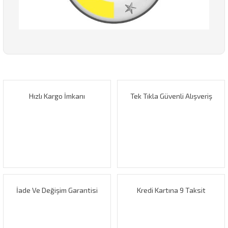
Bu ürünün fiyat bilgisi, resim, ürün açıklamalarında ve diğer
konularda yetersiz gördüğünüz noktaları öneri formunu
Bu ürüne ilk yorumu siz yapın!
kullanarak tarafımıza iletebilirsiniz.
Görüş ve önerileriniz için teşekkür ederiz.
Hızlı Kargo İmkanı
Tek Tıkla Güvenli Alışveriş
Yorum Yaz
Ürün resmi kalitesiz, bozuk veya görüntülenemiyor.
Ürün açıklamasında eksik bilgiler bulunuyor.
Ürün bilgilerinde hatalar bulunuyor.
Ürün fiyatı diğer sitelerden daha pahalı.
Bu ürüne benzer farklı alternatifler olmalı.
İade Ve Değişim Garantisi
Kredi Kartına 9 Taksit