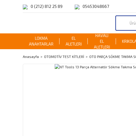
0 (212) 812 25 89
05453048667
HAVALI
LOKMA
EL
EL
KRİKOL
ANAHTARLAR
ALETLERİ
ALETLERİ
Anasayfa
OTOMOTİV TEST KİTLERİ
OTO PARÇA SÖKME TAKMA S