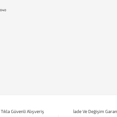
8040
iğer konularda yetersiz gördüğünüz noktaları öneri formunu kullanarak tarafımı
Bu ürüne ilk yorumu siz yapın!
 Tıkla Güvenli Alışveriş
İade Ve Değişim Garan
Yorum Yaz