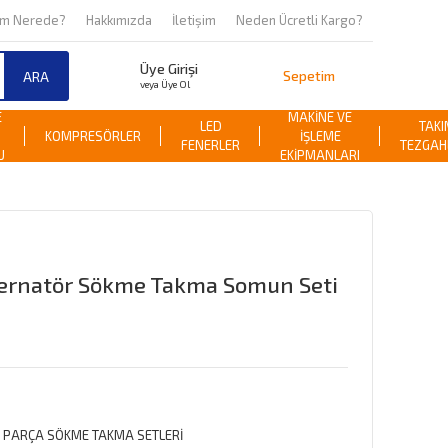
om Nerede?
Hakkımızda
İletişim
Neden Ücretli Kargo?
Üye Girişi
Sepetim
ARA
veya Üye Ol
E
MAKİNE VE
LED
TAKI
KOMPRESÖRLER
İŞLEME
FENERLER
TEZGAH
U
EKİPMANLARI
lternatör Sökme Takma Somun Seti
 PARÇA SÖKME TAKMA SETLERİ