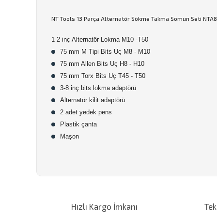
NT Tools 13 Parça Alternatör Sökme Takma Somun Seti NTA
1-2 inç Alternatör Lokma M10 -T50
75 mm M Tipi Bits Uç M8 - M10
75 mm Allen Bits Uç H8 - H10
75 mm Torx Bits Uç T45 - T50
3-8 inç bits lokma adaptörü
Alternatör kilit adaptörü
2 adet yedek pens
Plastik çanta
Maşon
Bu ürünün fiyat bilgisi, resim, ürün açıklamalarında ve d
Görüş ve önerileriniz için teşekkür ederiz.
Hızlı Kargo İmkanı
Tek
Ürün resmi kalitesiz, bozuk veya görüntülenemiyor.