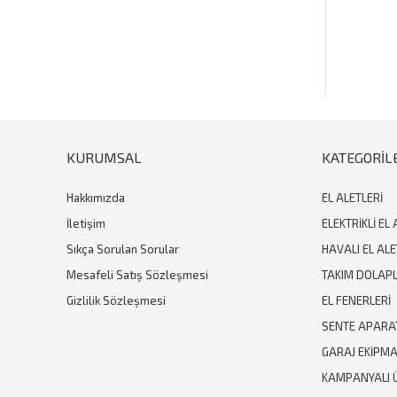
Ürün açıklamasında eksik bilgiler bulunuyor.
Ürün bilgilerinde hatalar bulunuyor.
Ürün fiyatı diğer sitelerden daha pahalı.
Bu ürüne benzer farklı alternatifler olmalı.
KURUMSAL
KATEGORİL
Hakkımızda
EL ALETLERİ
İletişim
ELEKTRİKLİ EL 
Sıkça Sorulan Sorular
HAVALI EL ALE
Mesafeli Satış Sözleşmesi
TAKIM DOLAPL
Gizlilik Sözleşmesi
EL FENERLERİ
SENTE APARA
GARAJ EKİPM
KAMPANYALI 