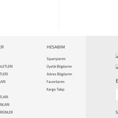
ER
HESABIM
Siparişlerim
Gönder
ALETLERİ
Üyelik Bilgilerim
TLERİ
Adres Bilgilerim
ARI
Favorilerim
Kargo Takip
TLARI
ANLARI
ÜRÜNLER