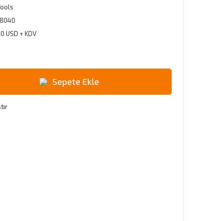
Tools
8040
60 USD + KDV
Sepete Ekle
tır