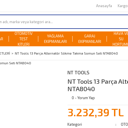
Anasayfa
Karg
OTOMOTİV
HAVA V
YAĞLAMA
GARAJ
AR
TEST
SU
EKİPMANLARI
EKİPMANLARI
KİTLERİ
HORTUM
ETLERİ
NT Tools 13 Parça Alternatör Sökme Takma Somun Seti NTA8040
NT TOOLS
NT Tools 13 Parça A
NTA8040
0 - Yorum Yap
3.232,39 TL
Kategori
OTO