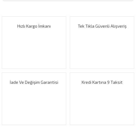
konularda yetersiz gördüğünüz noktaları öneri formunu
Bu ürüne ilk yorumu siz yapın!
kullanarak tarafımıza iletebilirsiniz.
Görüş ve önerileriniz için teşekkür ederiz.
Hızlı Kargo İmkanı
Tek Tıkla Güvenli Alışveriş
Yorum Yaz
Ürün resmi kalitesiz, bozuk veya görüntülenemiyor.
Ürün açıklamasında eksik bilgiler bulunuyor.
Ürün bilgilerinde hatalar bulunuyor.
Ürün fiyatı diğer sitelerden daha pahalı.
Bu ürüne benzer farklı alternatifler olmalı.
İade Ve Değişim Garantisi
Kredi Kartına 9 Taksit
Gönder