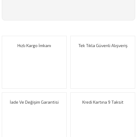
Bu ürünün fiyat bilgisi, resim, ürün açıklamalarında ve diğer
konularda yetersiz gördüğünüz noktaları öneri formunu
Bu ürüne ilk yorumu siz yapın!
kullanarak tarafımıza iletebilirsiniz.
Görüş ve önerileriniz için teşekkür ederiz.
Hızlı Kargo İmkanı
Tek Tıkla Güvenli Alışveriş
Yorum Yaz
Ürün resmi kalitesiz, bozuk veya görüntülenemiyor.
Ürün açıklamasında eksik bilgiler bulunuyor.
Ürün bilgilerinde hatalar bulunuyor.
Ürün fiyatı diğer sitelerden daha pahalı.
Bu ürüne benzer farklı alternatifler olmalı.
İade Ve Değişim Garantisi
Kredi Kartına 9 Taksit
Gönder