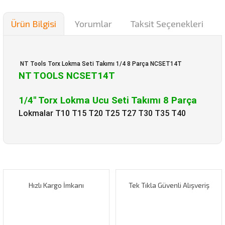
Ürün Bilgisi
Yorumlar
Taksit Seçenekleri
NT Tools Torx Lokma Seti Takımı 1/4 8 Parça NCSET14T
NT TOOLS NCSET14T
1/4'' Torx Lokma Ucu Seti Takımı 8 Parça
Lokmalar T10 T15 T20 T25 T27 T30 T35 T40
Bu ürünün fiyat bilgisi, resim, ürün açıklamalarında ve diğer
konularda yetersiz gördüğünüz noktaları öneri formunu
Bu ürüne ilk yorumu siz yapın!
kullanarak tarafımıza iletebilirsiniz.
Görüş ve önerileriniz için teşekkür ederiz.
Hızlı Kargo İmkanı
Tek Tıkla Güvenli Alışveriş
Yorum Yaz
Ürün resmi kalitesiz, bozuk veya görüntülenemiyor.
Ürün açıklamasında eksik bilgiler bulunuyor.
Ürün bilgilerinde hatalar bulunuyor.