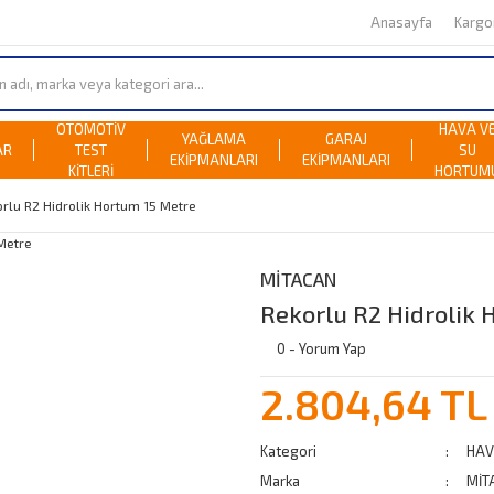
Anasayfa
Karg
OTOMOTİV
HAVA V
YAĞLAMA
GARAJ
AR
TEST
SU
EKİPMANLARI
EKİPMANLARI
KİTLERİ
HORTUM
rlu R2 Hidrolik Hortum 15 Metre
MİTACAN
Rekorlu R2 Hidrolik 
0 - Yorum Yap
2.804,64 TL
Kategori
HAV
Marka
MİT