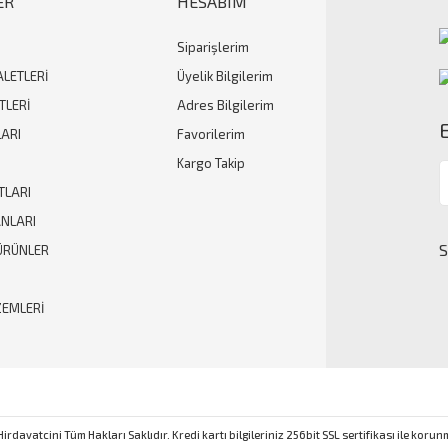
ER
HESABIM
Siparişlerim
Gönder
ALETLERİ
Üyelik Bilgilerim
TLERİ
Adres Bilgilerim
ARI
Favorilerim
Kargo Takip
TLARI
ANLARI
ÜRÜNLER
ZEMLERİ
rdavatcini Tüm Hakları Saklıdır. Kredi kartı bilgileriniz 256bit SSL sertifikası ile koru