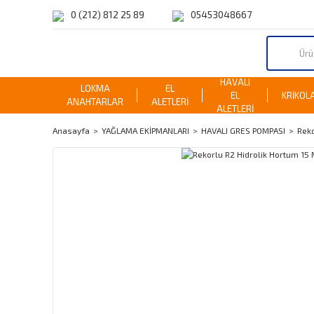
0 (212) 812 25 89
05453048667
HAVALI
LOKMA
EL
EL
KRİKOL
ANAHTARLAR
ALETLERİ
ALETLERİ
Anasayfa
YAĞLAMA EKİPMANLARI
HAVALI GRES POMPASI
Reko