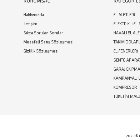
KURUMSAL
KATEGORİL
Hakkımızda
EL ALETLERİ
İletişim
ELEKTRİKLİ EL 
Sıkça Sorulan Sorular
HAVALI EL ALE
Mesafeli Satış Sözleşmesi
TAKIM DOLAPL
Gizlilik Sözleşmesi
EL FENERLERİ
SENTE APARA
GARAJ EKİPM
KAMPANYALI 
KOMPRESÖR
TÜKETİM MAL
2020 © Hi