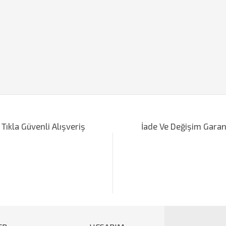
iğer konularda yetersiz gördüğünüz noktaları öneri formunu kullanarak tarafımı
Bu ürüne ilk yorumu siz yapın!
 Tıkla Güvenli Alışveriş
İade Ve Değişim Garan
Yorum Yaz