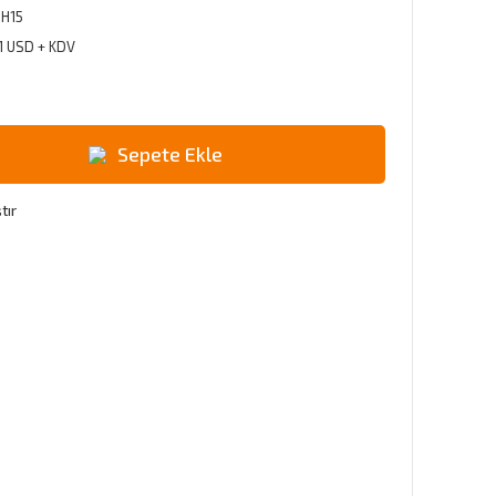
H15
1 USD + KDV
Sepete Ekle
tır