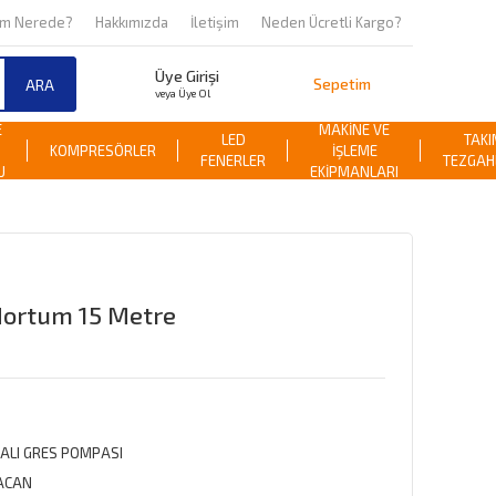
om Nerede?
Hakkımızda
İletişim
Neden Ücretli Kargo?
Üye Girişi
Sepetim
ARA
veya Üye Ol
E
MAKİNE VE
LED
TAKI
KOMPRESÖRLER
İŞLEME
FENERLER
TEZGAH
U
EKİPMANLARI
Hortum 15 Metre
ALI GRES POMPASI
ACAN