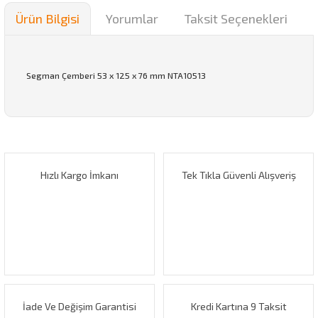
Ürün Bilgisi
Yorumlar
Taksit Seçenekleri
Segman Çemberi 53 x 125 x 76 mm NTA10513
Bu ürünün fiyat bilgisi, resim, ürün açıklamalarında ve diğer
konularda yetersiz gördüğünüz noktaları öneri formunu
Bu ürüne ilk yorumu siz yapın!
kullanarak tarafımıza iletebilirsiniz.
Görüş ve önerileriniz için teşekkür ederiz.
Hızlı Kargo İmkanı
Tek Tıkla Güvenli Alışveriş
Yorum Yaz
Ürün resmi kalitesiz, bozuk veya görüntülenemiyor.
Ürün açıklamasında eksik bilgiler bulunuyor.
Ürün bilgilerinde hatalar bulunuyor.
Ürün fiyatı diğer sitelerden daha pahalı.
Bu ürüne benzer farklı alternatifler olmalı.
İade Ve Değişim Garantisi
Kredi Kartına 9 Taksit