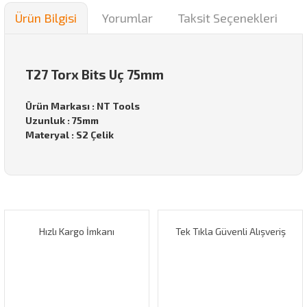
Ürün Bilgisi
Yorumlar
Taksit Seçenekleri
T27 Torx Bits Uç 75mm
Ürün Markası : NT Tools
Uzunluk : 75mm
Materyal : S2 Çelik
Bu ürünün fiyat bilgisi, resim, ürün açıklamalarında ve diğer
konularda yetersiz gördüğünüz noktaları öneri formunu
Bu ürüne ilk yorumu siz yapın!
kullanarak tarafımıza iletebilirsiniz.
Görüş ve önerileriniz için teşekkür ederiz.
Hızlı Kargo İmkanı
Tek Tıkla Güvenli Alışveriş
Yorum Yaz
Ürün resmi kalitesiz, bozuk veya görüntülenemiyor.
Ürün açıklamasında eksik bilgiler bulunuyor.
Ürün bilgilerinde hatalar bulunuyor.
Ürün fiyatı diğer sitelerden daha pahalı.