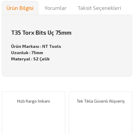
Ürün Bilgisi
Yorumlar
Taksit Seçenekleri
T35 Torx Bits Uç 75mm
Ürün Markası : NT Tools
Uzunluk : 75mm
Materyal : S2 Çelik
Bu ürünün fiyat bilgisi, resim, ürün açıklamalarında ve diğer
konularda yetersiz gördüğünüz noktaları öneri formunu
Bu ürüne ilk yorumu siz yapın!
kullanarak tarafımıza iletebilirsiniz.
Görüş ve önerileriniz için teşekkür ederiz.
Hızlı Kargo İmkanı
Tek Tıkla Güvenli Alışveriş
Yorum Yaz
Ürün resmi kalitesiz, bozuk veya görüntülenemiyor.
Ürün açıklamasında eksik bilgiler bulunuyor.
Ürün bilgilerinde hatalar bulunuyor.
Ürün fiyatı diğer sitelerden daha pahalı.